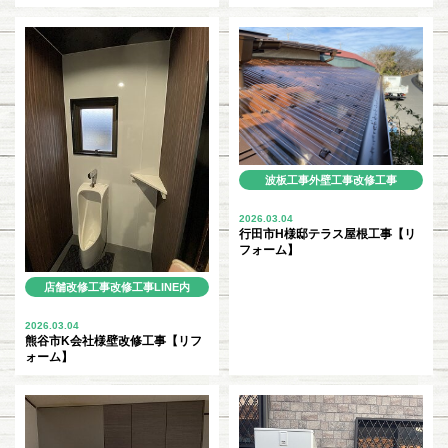
波板工事
外壁工事
改修工事
LINE
2026.03.04
行田市H様邸テラス屋根工事【リ
フォーム】
店舗改修工事
改修工事
LINE
内
装リフォーム
2026.03.04
熊谷市K会社様壁改修工事【リフ
ォーム】