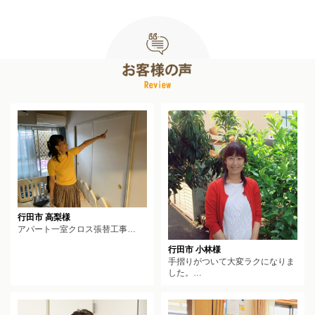
行田市 高梨様
アパート一室クロス張替工事…
行田市 小林様
手摺りがついて大変ラクになりま
した。…