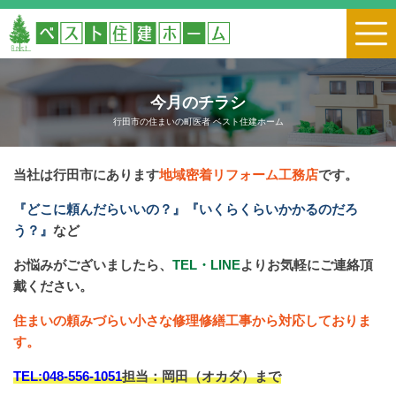
今月のチラシ
行田市の住まいの町医者 ベスト住建ホーム
当社は行田市にあります
地域密着リフォーム工務店
です。
『どこに頼んだらいいの？』『いくらくらいかかるのだろ
う？』
など
お悩みがございましたら、
TEL・LINE
よりお気軽にご連絡頂
戴ください。
住まいの頼みづらい小さな修理修繕工事から対応しておりま
す。
TEL:048-556-1051
担当：岡田（オカダ）まで