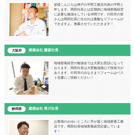
皆様こんにちは神戸の平野工務店代表の平野と
申します。岡田社長とは定期的に地域密着経営
に必要な勉強をしている仲間です。行田市の皆
さんは岡田社長に任せれば素敵なリフォームが
できますよ。推薦させていただきます！
建築会社 藤森社長
大阪府
地域密着経営の勉強会では大変お世話になって
おります。岡田社長は大変勉強熱心で技術力が
あります。行田市のみなさまリフォームはベス
ト住建にご依頼ください！
建築会社 香川社長
静岡県
お客様のかゆいところに手が届く地域密着工務
店です。岡田社長地域密着経営応援していま
す！