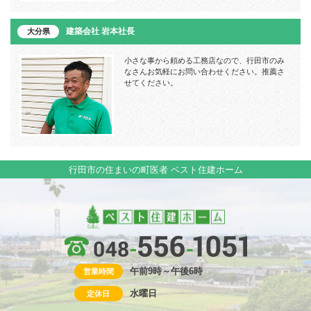
建築会社 岩本社長
大分県
小さな事から頼める工務店なので、行田市のみ
なさんお気軽にお問い合わせください。推薦さ
せてください。
行田市の住まいの町医者 ベスト住建ホーム
午前9時～午後6時
営業時間
水曜日
定休日