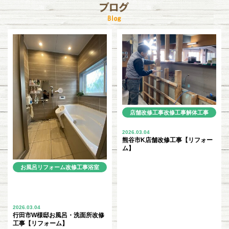
店舗改修工事
改修工事
解体工事
LINE
内装リフォーム
2026.03.04
熊谷市K店舗改修工事【リフォー
ム】
お風呂リフォーム
改修工事
浴室
改修工事
LINE
内装リフォーム
CF（クッションフロアー）工
事
2026.03.04
行田市W様邸お風呂・洗面所改修
工事【リフォーム】