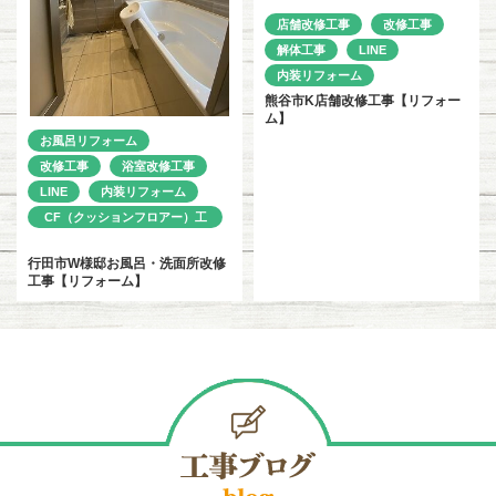
店舗改修工事
改修工事
解体工事
LINE
内装リフォーム
熊谷市K店舗改修工事【リフォー
ム】
お風呂リフォーム
改修工事
浴室改修工事
LINE
内装リフォーム
CF（クッションフロアー）工
事
行田市W様邸お風呂・洗面所改修
工事【リフォーム】