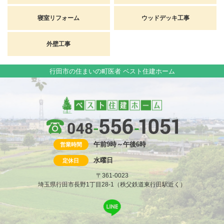
寝室リフォーム
ウッドデッキ工事
外壁工事
行田市の住まいの町医者 ベスト住建ホーム
午前9時～午後6時
営業時間
水曜日
定休日
〒361-0023
埼玉県行田市長野1丁目28-1（秩父鉄道東行田駅近く）