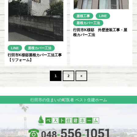
屋根工事
LINE
屋根カバー工法
行田市K様邸 外壁塗装工事・屋
根カバー工法
LINE
屋根カバー工法
行田市K様邸屋根カバー工法工事
【リフォーム】
1
2
»
行田市の住まいの町医者 ベスト住建ホーム