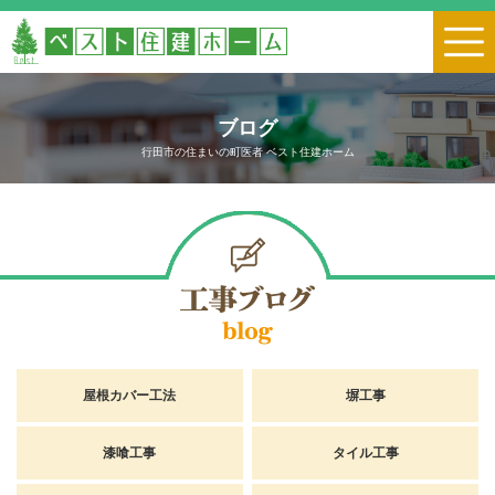
ブログ
行田市の住まいの町医者 ベスト住建ホーム
屋根カバー工法
塀工事
漆喰工事
タイル工事