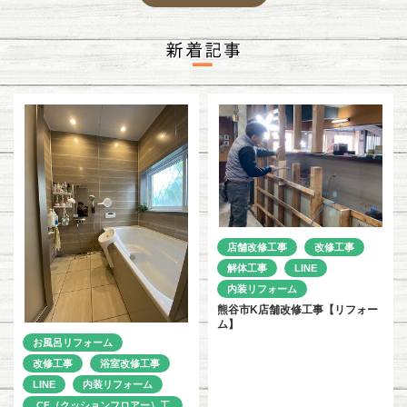
店舗改修工事
改修工事
解体工事
LINE
内装リフォーム
熊谷市K店舗改修工事【リフォー
ム】
お風呂リフォーム
改修工事
浴室改修工事
LINE
内装リフォーム
CF（クッションフロアー）工