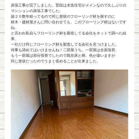
床張工事が完了しました。普段は木造住宅がメインなので久しぶりの
マンションの床張工事でした。
築２０数年経ってるので同じ形状のフローリング材を探すのに
材木・建材屋さんに問い合わせても、このフローリング材はないです
ね、
と言われ私自らフローリング材を製造してる会社をネットで調べた結
果、
一社だけ同じフローリング材を製造してる会社を見つけました。
何事も諦めてはいけませんね！二部屋うち、一部屋は全面張替、
もう一部屋は部分張替でしたので既存床と柄、色が違いますが
同じ形状だったのでうまく収めることが出来ました。