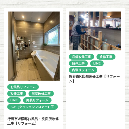
店舗改修工事
改修工事
解体工事
LINE
内装リフォーム
熊谷市K店舗改修工事【リフォー
ム】
お風呂リフォーム
改修工事
浴室改修工事
LINE
内装リフォーム
CF（クッションフロアー）工
事
行田市W様邸お風呂・洗面所改修
工事【リフォーム】