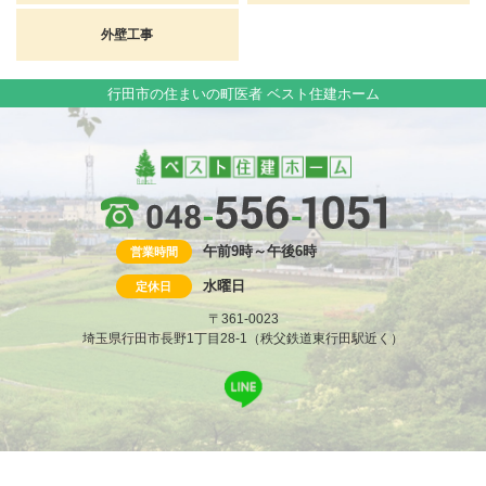
外壁工事
行田市の住まいの町医者 ベスト住建ホーム
午前9時～午後6時
営業時間
水曜日
定休日
〒361-0023
埼玉県行田市長野1丁目28-1（秩父鉄道東行田駅近く）