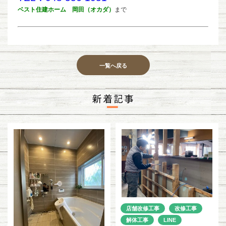
ベスト住建ホーム 岡田（オカダ）
まで
一覧へ戻る
店舗改修工事
改修工事
解体工事
LINE