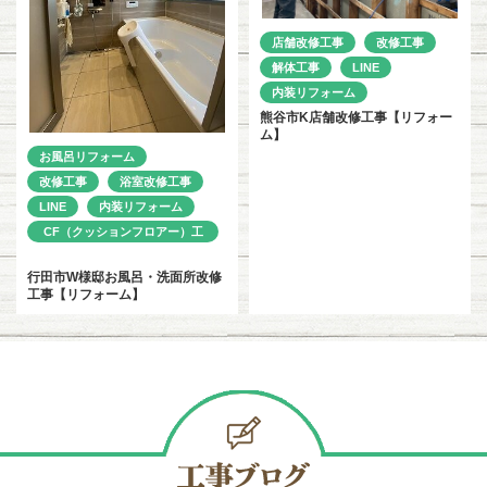
店舗改修工事
改修工事
解体工事
LINE
内装リフォーム
熊谷市K店舗改修工事【リフォー
ム】
お風呂リフォーム
改修工事
浴室改修工事
LINE
内装リフォーム
CF（クッションフロアー）工
事
行田市W様邸お風呂・洗面所改修
工事【リフォーム】