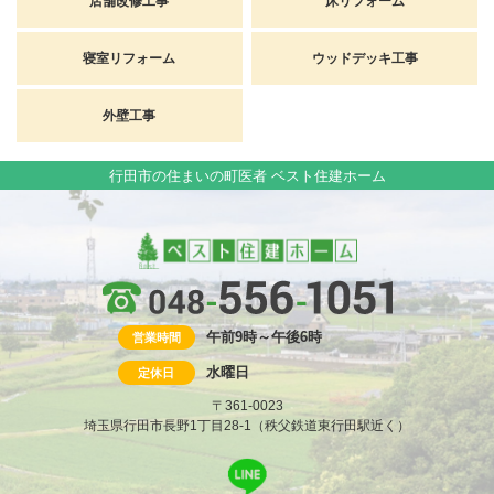
店舗改修工事
床リフォーム
寝室リフォーム
ウッドデッキ工事
外壁工事
行田市の住まいの町医者 ベスト住建ホーム
午前9時～午後6時
営業時間
水曜日
定休日
〒361-0023
埼玉県行田市長野1丁目28-1（秩父鉄道東行田駅近く）