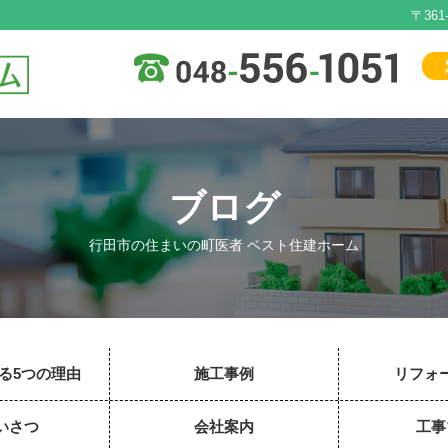
〒36
ブログ
行田市の住まいの町医者 ベスト住建ホーム
る5つの理由
施工事例
リフォ
いさつ
会社案内
工事