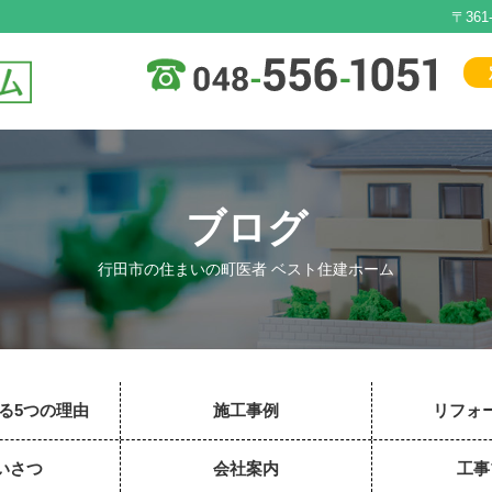
〒36
ブログ
行田市の住まいの町医者 ベスト住建ホーム
る5つの理由
施工事例
リフォ
いさつ
会社案内
工事