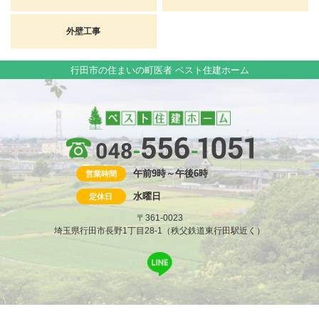
外壁工事
行田市の住まいの町医者 ベスト住建ホーム
午前9時～午後6時
営業時間
水曜日
定休日
〒361-0023
埼玉県行田市長野1丁目28-1（秩父鉄道東行田駅近く）