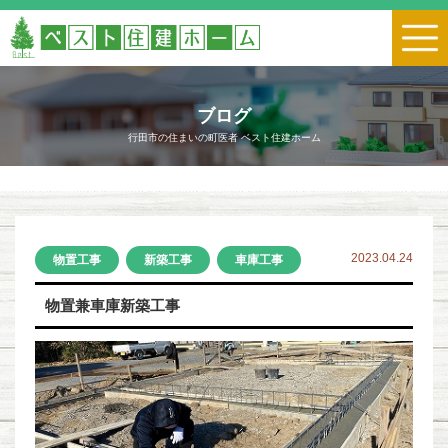
ブログ
行田市の住まいの町医者 ベスト住建ホーム
2023.04.24
物置工事
新築工事
車庫工事
物置兼車庫新築工事