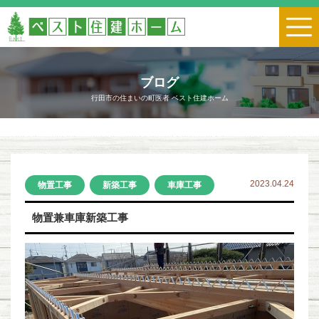
ブログ
行田市の住まいの町医者 ベスト住建ホーム
2023.04.24
物置工事
新築工事
車庫工事
物置兼車庫新築工事