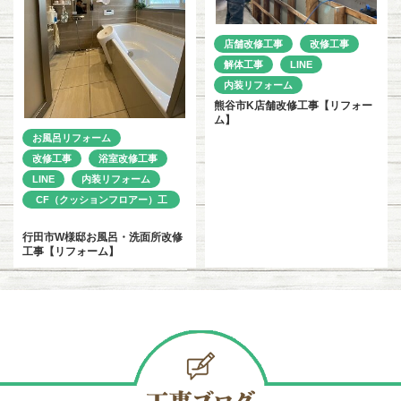
店舗改修工事
改修工事
解体工事
LINE
内装リフォーム
熊谷市K店舗改修工事【リフォー
ム】
お風呂リフォーム
改修工事
浴室改修工事
LINE
内装リフォーム
CF（クッションフロアー）工
事
行田市W様邸お風呂・洗面所改修
工事【リフォーム】