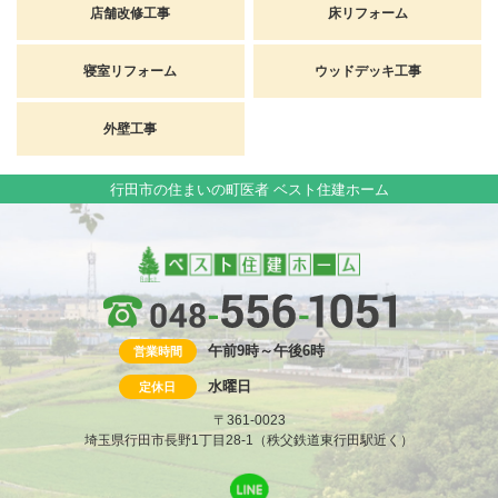
店舗改修工事
床リフォーム
寝室リフォーム
ウッドデッキ工事
外壁工事
行田市の住まいの町医者 ベスト住建ホーム
午前9時～午後6時
営業時間
水曜日
定休日
〒361-0023
埼玉県行田市長野1丁目28-1（秩父鉄道東行田駅近く）