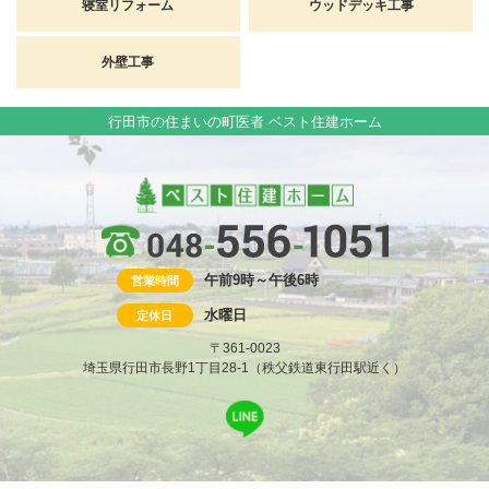
寝室リフォーム
ウッドデッキ工事
外壁工事
行田市の住まいの町医者 ベスト住建ホーム
午前9時～午後6時
営業時間
水曜日
定休日
〒361-0023
埼玉県行田市長野1丁目28-1（秩父鉄道東行田駅近く）