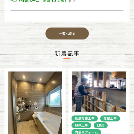
ベスト住建ホーム 岡田（オカダ）
まで
一覧へ戻る
店舗改修工事
改修工事
解体工事
LINE
内装リフォーム