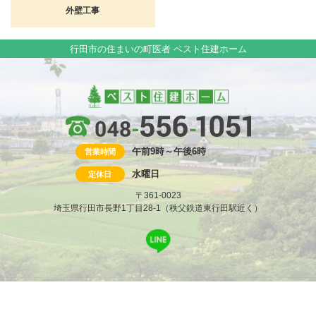
外壁工事
行田市の住まいの町医者 ベスト住建ホーム
午前9時～午後6時
営業時間
水曜日
定休日
〒361-0023
埼玉県行田市長野1丁目28-1（秩父鉄道東行田駅近く）