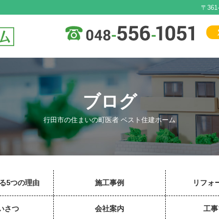
〒36
ブログ
行田市の住まいの町医者 ベスト住建ホーム
る5つの理由
施工事例
リフォ
いさつ
会社案内
工事