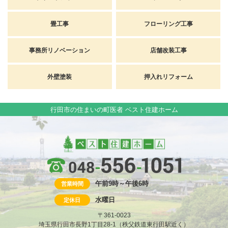
畳工事
フローリング工事
事務所リノベーション
店舗改装工事
外壁塗装
押入れリフォーム
行田市の住まいの町医者 ベスト住建ホーム
午前9時～午後6時
営業時間
水曜日
定休日
〒361-0023
埼玉県行田市長野1丁目28-1（秩父鉄道東行田駅近く）