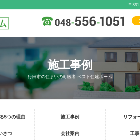
〒36
施工事例
行田市の住まいの町医者 ベスト住建ホーム
る5つの理由
施工事例
リフォ
いさつ
会社案内
工事