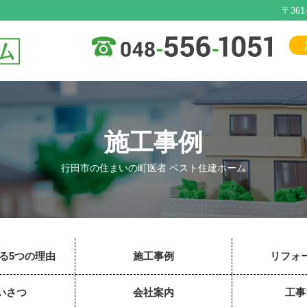
〒36
施工事例
行田市の住まいの町医者 ベスト住建ホーム
る5つの理由
施工事例
リフォ
いさつ
会社案内
工事